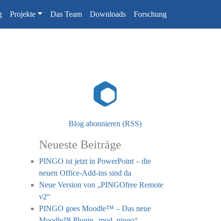
g
Projekte
Das Team
Downloads
Forschung
Blog abonnieren (RSS)
Neueste Beiträge
PINGO ist jetzt in PowerPoint – die
neuen Office-Add-ins sind da
Neue Version von „PINGOfree Remote
v2“
PINGO goes Moodle™ – Das neue
Moodle™ Plugin „mod_pingo“